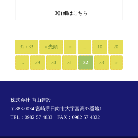
詳細はこちら
32 / 33
« 先頭
«
...
10
20
...
29
30
31
32
33
»
株式会社 内山建設
〒883-0034 宮崎県日向市大字富高93番地1
TEL：0982-57-4833 FAX：0982-57-4822