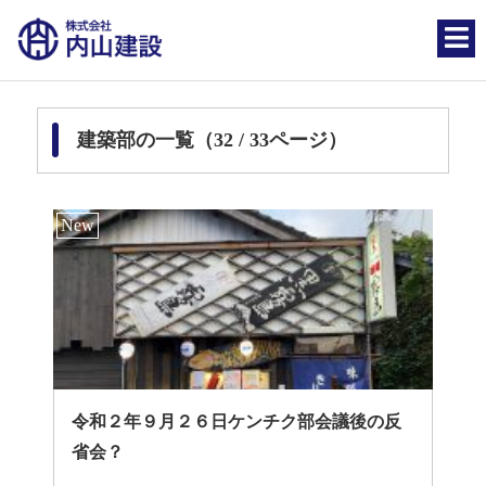
建築部の一覧（32 / 33ページ）
令和２年９月２６日ケンチク部会議後の反
省会？