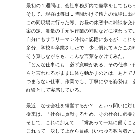
最初の１週間は、会社事務所内で座学をしてもら
そして、現在は毎日１時間かけて遠方の現場に出向
この間現場に行った際、お昼の休憩中に雑談を交
案の定、測量の手元や作業の補助などに携わって
自分にもサラリーマン時代に記憶にあるが、これら
多分、学校を卒業をしたで 少し慣れてきたこの
そう察しながらも、こんな言葉をかけてみた。
「どんな仕事にも、必ず意味がある。その仕事・
らと言われるがままに体を動かすのとは、あとで
つまらない仕事、作業でも、丁寧にやる姿勢は、
経験として実感している。
最近、なぜ会社を経営するか？ という問いに対
従来は、「社会に貢献するため。その社会に必要
そして、これに加えて 「縁あって一緒に働くこ
これって 決して上から目線（いわゆる教育者と