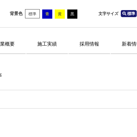
背景色
文字サイズ
標準
標準
青
黄
黒
業概要
施工実績
採用情報
新着情
事