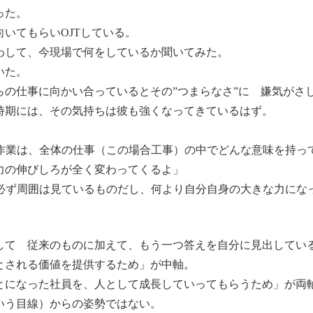
った。
いてもらいOJTしている。
わして、今現場で何をしているか聞いてみた。
いた。
の仕事に向かい合っているとその”つまらなさ”に 嫌気がさ
時期には、その気持ちは彼も強くなってきているはず。
作業は、全体の仕事（この場合工事）の中でどんな意味を持っ
力の伸びしろが全く変わってくるよ」
必ず周囲は見ているものだし、何より自分自身の大きな力にな
して 従来のものに加えて、もう一つ答えを自分に見出してい
とされる価値を提供するため」が中軸。
とになった社員を、人として成長していってもらうため」が両
いう目線）からの姿勢ではない。