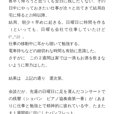
夜早く帰ろうと思っても翌日に残したくない、その
日中にやっておきたい仕事が次々と出てきて結局自
宅に帰ると21時以降。
結局、朝少々早めに起きる。日曜日に時間を作る
（といっても、日曜も会社で仕事していたけど
(^_^;)）。
仕事の移動中に耳から聴いて勉強する。
電車待ちなどの細切れな時間も有効に意識した。
さすがに この２週間は家では一滴もお酒を飲まな
いように努力はした。
結果は 上記の通り 運次第。
余談だが、先週の日曜日に足を運んだコンサートで
の残響（ショパン ピアノ協奏曲第一番）が（あま
りに仕事と勉強とで精神的に疲れている中、たまた
ま１週間前に目にしたパンフレット。