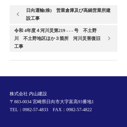
日向運輸(株) 営業倉庫及び高鍋営業所建
設工事
令和 4年度４河川災第219 - - - 号 不土野
川 不土野地区ほか３箇所 河川災害復旧
工事
株式会社 内山建設
〒883-0034 宮崎県日向市大字富高93番地1
TEL：0982-57-4833 FAX：0982-57-4822