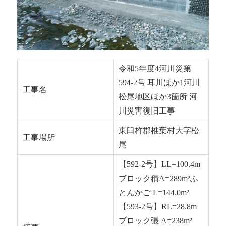
令和5年度4河川災第
594-2号 耳川ほか1河川
工事名
松尾地区ほか3箇所 河
川災害復旧工事
東臼杵郡椎葉村大字松
工事場所
尾
【592-2号】LL=100.4m
ブロック積A=289m²ふ
とんかご L=144.0m²
【593-2号】RL=28.8m
ブロック張 A=238m²