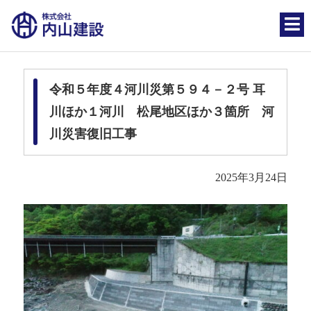
令和５年度４河川災第５９４－２号 耳
川ほか１河川 松尾地区ほか３箇所 河
川災害復旧工事
2025年3月24日