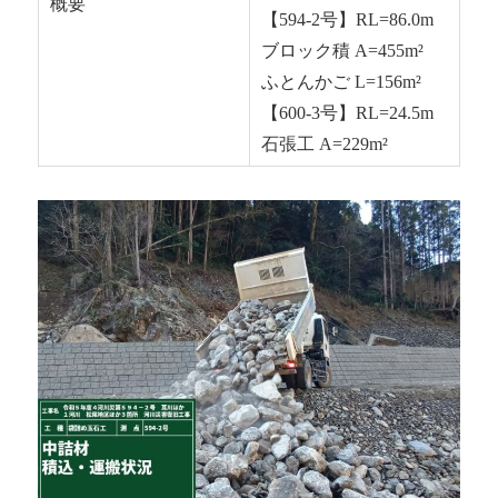
概要
【594-2号】RL=86.0m
ブロック積 A=455m²
ふとんかご L=156m²
【600-3号】RL=24.5m
石張工 A=229m²