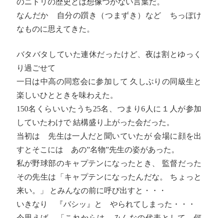
のニトリの歴史とは想像つかない言葉だ。
なんだか 自分の躓き（つまずき）など ちっぽけ
なものに思えてきた。
バタバタしていた連休だったけど、夜は割とゆっく
り過ごせて
一日は中高の同窓会に参加して 久しぶりの同級生と
楽しいひとときを味わえた。
150名くらいいたうち25名、つまり6人に１人が参加
していたわけで 結構盛り上がった会だった。
当初は 先生は一人だと聞いていたが 会場に顔を出
すとそこには あの”名物”先生の姿があった。
私が野球部のキャプテンになったとき、 監督だった
その先生は「キャプテンになったんだな。 ちょっと
来い。」 とみんなの前に呼び出すと・・・
いきなり 『バシッ』と やられてしまった・・・
今思えば、「これからは みんなの代表として、何