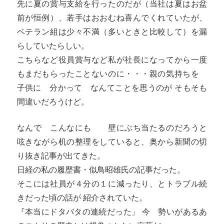
先に夏の賞与支給を行ったのだが（当社は夏はお盆
前が恒例）、若手はおおむね喜んでくれていたが、
ベテラン組は少々不満（多いときと比較して）を漏
らしていたらしい。
こちらなど役員賞与など私が社長になってから一度
もまだもらったことないのに・・・親の気持ちを
子供に 分かって なんてことを思うのが そもそも
間違いだろうけど。
なんで こんなにも 壁にぶち当たるのだろうと
呟きながら机の整理をしていると、奥から新聞の切
り抜き記事が出てきた。
日経の私の履歴書・似鳥昭雄氏の記事だった。
そこには社員が４分の１に減ったり、とトラブル続
きだった頃の話が 紹介されていた。
『本当にドタバタの連続だった」 今 勢いがあるあ