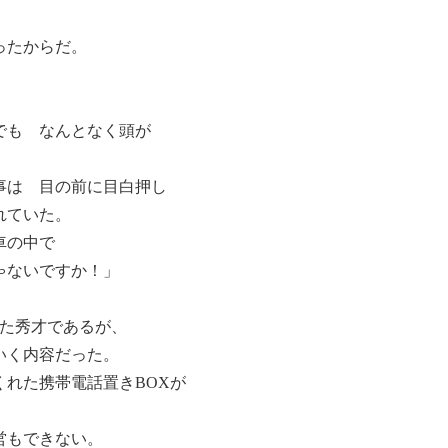
、
ったからだ。
でも なんとなく頭が
事は 目の前に目白押し
れていた。
車の中で
ゃないですか！」
いた秀才であるが、
いく内容だった。
れた携帯電話置きBOXが
営もできない。