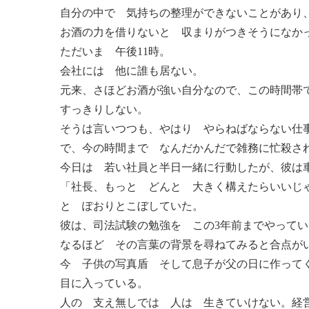
自分の中で 気持ちの整理ができないことがあり
お酒の力を借りないと 収まりがつきそうになか
ただいま 午後11時。
会社には 他に誰も居ない。
元来、さほどお酒が強い自分なので、この時間帯
すっきりしない。
そうは言いつつも、やはり やらねばならない仕
で、今の時間まで なんだかんだで雑務に忙殺さ
今日は 若い社員と半日一緒に行動したが、彼は
「社長、もっと どんと 大きく構えたらいいじ
と ぽおりとこぼしていた。
彼は、司法試験の勉強を この3年前までやって
なるほど その言葉の背景を尋ねてみると合点が
今 子供の写真盾 そして息子が父の日に作ってく
目に入っている。
人の 支え無しでは 人は 生きていけない。経