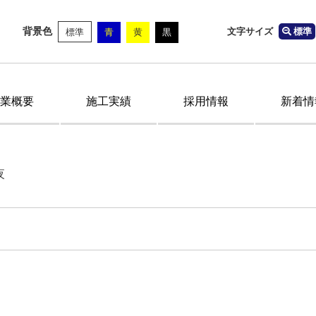
背景色
文字サイズ
標準
標準
青
黄
黒
業概要
施工実績
採用情報
新着情
夜