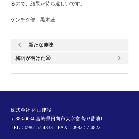
るので、結果が待ち遠しいです。
ケンチク部 黒木蓮
新たな趣味
梅雨が明けた🥵
株式会社 内山建設
〒883-0034 宮崎県日向市大字富高93番地1
TEL：0982-57-4833 FAX：0982-57-4822