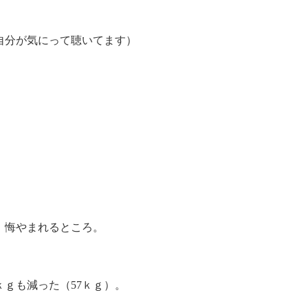
自分が気にって聴いてます）
。
、悔やまれるところ。
ｇも減った（57ｋｇ）。