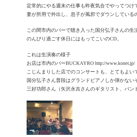
定常的にやる週末の仕事も昨夜気合でやってつけ
妻が所用で外出し、息子が風邪でダウンしている
この間市内のバーで聴き入った国分弘子さんの生
のんびり過ごす休日にはもってこいのCD。
これは生演奏の様子
お店は市内のバーBUCKAYRO http://www.konet.jp/
こじんまりした店でのコンサートも、とてもよい
国分弘子さん普段はグランドピアノしか弾かない
三好功郎さん（矢沢永吉さんのギタリスト、バン